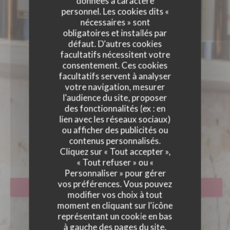
données à caractère
personnel. Les cookies dits «
nécessaires » sont
obligatoires et installés par
défaut. D'autres cookies
facultatifs nécessitent votre
consentement. Ces cookies
facultatifs servent à analyser
votre navigation, mesurer
l'audience du site, proposer
des fonctionnalités (ex : en
lien avec les réseaux sociaux)
PICCOLA TOSCANA
ou afficher des publicités ou
PICCOLA TOSCANA
contenus personnalisés.
RESTAURANT ITALIEN
|
PARIS
Cliquez sur « Tout accepter »,
« Tout refuser » ou «
Personnaliser » pour gérer
vos préférences. Vous pouvez
RÉSERVER
modifier vos choix à tout
moment en cliquant sur l'icône
représentant un cookie en bas
à gauche des pages du site.