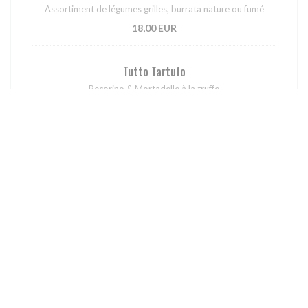
Assortiment de légumes grilles, burrata nature ou fumé
18,00 EUR
Tutto Tartufo
Pecorino & Mortadelle à la truffe
22,00 EUR
Si Inizia
Polpette di Mamma
Boulettes de veau accompagnées par une sauce tomate et
pain croustillant
22,00 EUR
Linguine alle Vongole
Palourdes