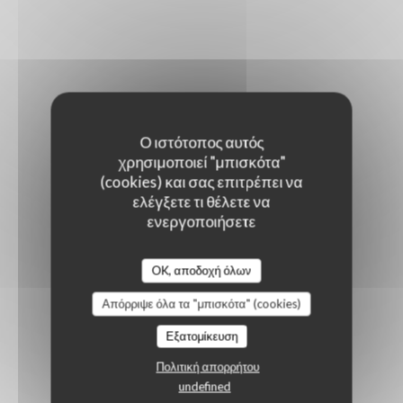
Ο ιστότοπος αυτός
χρησιμοποιεί "μπισκότα"
(cookies) και σας επιτρέπει να
ελέγξετε τι θέλετε να
ενεργοποιήσετε
OK, αποδοχή όλων
Απόρριψε όλα τα "μπισκότα" (cookies)
Εξατομίκευση
Πολιτική απορρήτου
undefined