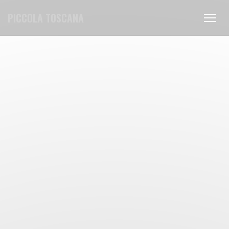
Πίνακας διαχείρισης "Μπισκότων" (Cookies)
PICCOLA TOSCANA