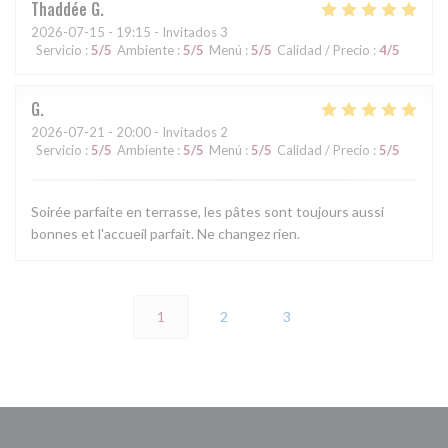
Thaddée
G
2026-07-15
- 19:15 - Invitados 3
Servicio
:
5
/5
Ambiente
:
5
/5
Menú
:
5
/5
Calidad / Precio
:
4
/5
G
2026-07-21
- 20:00 - Invitados 2
Servicio
:
5
/5
Ambiente
:
5
/5
Menú
:
5
/5
Calidad / Precio
:
5
/5
Soirée parfaite en terrasse, les pâtes sont toujours aussi
bonnes et l'accueil parfait. Ne changez rien.
1
2
3