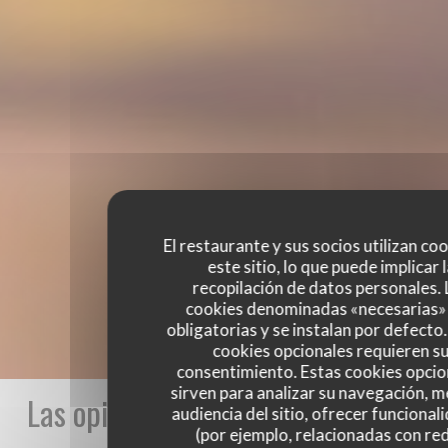
El restaurante y sus socios utilizan co
este sitio, lo que puede implicar 
recopilación de datos personales. 
cookies denominadas «necesarias»
obligatorias y se instalan por defecto
cookies opcionales requieren s
consentimiento. Estas cookies opcio
sirven para analizar su navegación, me
Las opiniones de nuestros clientes
audiencia del sitio, ofrecer funcional
(por ejemplo, relacionadas con re