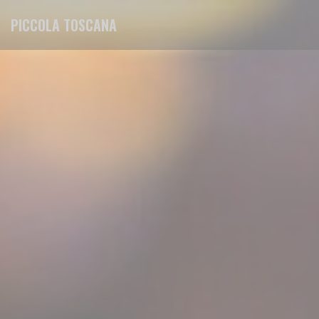
Πίνακας διαχείρισης "Μπισκότων" (Cookies)
PICCOLA TOSCANA