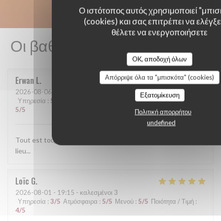
Ο ιστότοπος αυτός χρησιμοποιεί "μπισ
(cookies) και σας επιτρέπει να ελέγξετ
θέλετε να ενεργοποιήσετε
Οι βαθμολογίες πελατών μας
OK, αποδοχή όλων
Απόρριψε όλα τα "μπισκότα" (cookies)
Erwan
L
2026-08-06
- 13:30 - καλεσμένοι 2
Εξατομίκευση
Υπηρεσία
:
5
/5
Ατμόσφαιρα
:
5
/5
Μενού
:
5
/5
Ποιότητα / Τιμή
:
5
/5
Πολιτική απορρήτου
undefined
Tout est toujours parfait. l'accueil et le service, les plats, le
lieu...
Loïc
G
2026-08-01
- 19:15 - καλεσμένοι 3
Υπηρεσία
:
3
/5
Ατμόσφαιρα
:
5
/5
Μενού
:
5
/5
Ποιότητα / Τιμή
:
4
/5