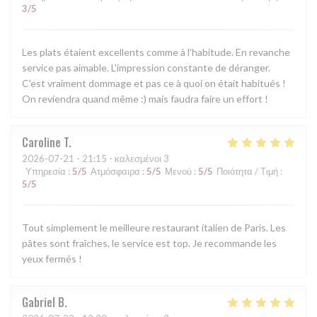
3
/5
Les plats étaient excellents comme à l'habitude. En revanche
service pas aimable. L'impression constante de déranger.
C'est vraiment dommage et pas ce à quoi on était habitués !
On reviendra quand même :) mais faudra faire un effort !
Caroline
T
2026-07-21
- 21:15 - καλεσμένοι 3
Υπηρεσία
:
5
/5
Ατμόσφαιρα
:
5
/5
Μενού
:
5
/5
Ποιότητα / Τιμή
:
5
/5
Tout simplement le meilleure restaurant italien de Paris. Les
pâtes sont fraîches, le service est top. Je recommande les
yeux fermés !
Gabriel
B