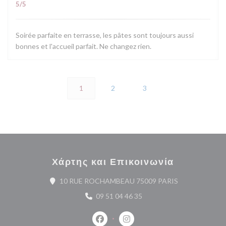
5
/5
Soirée parfaite en terrasse, les pâtes sont toujours aussi
bonnes et l'accueil parfait. Ne changez rien.
1
2
3
Χάρτης και Επικοινωνία
((ανοίγει σε νέ
10 RUE ROCHAMBEAU 75009 PARIS
09 51 04 46 35
Facebook ((ανοίγει σε νέο παράθυρο
Instagram ((ανοίγει σε νέο 