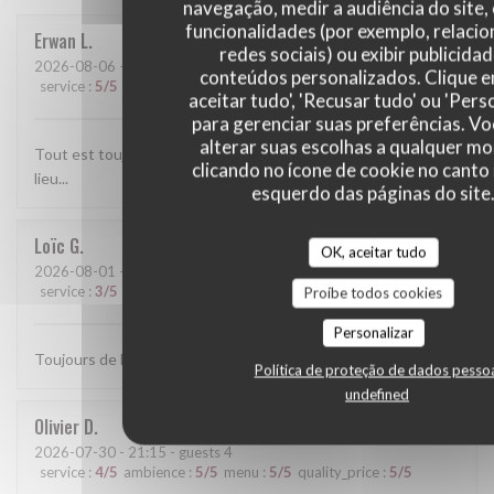
navegação, medir a audiência do site,
funcionalidades (por exemplo, relaci
Erwan
L
redes sociais) ou exibir publicida
2026-08-06
- 13:30 - guests 2
conteúdos personalizados. Clique 
service
:
5
/5
ambience
:
5
/5
menu
:
5
/5
quality_price
:
5
/5
aceitar tudo', 'Recusar tudo' ou 'Pers
para gerenciar suas preferências. V
alterar suas escolhas a qualquer 
Tout est toujours parfait. l'accueil et le service, les plats, le
clicando no ícone de cookie no canto 
lieu...
esquerdo das páginas do site
Loïc
G
OK, aceitar tudo
2026-08-01
- 19:15 - guests 3
service
:
3
/5
ambience
:
5
/5
menu
:
5
/5
quality_price
:
4
/5
Proíbe todos cookies
Personalizar
Toujours de la vraie Italie dans l'assiette.
Política de proteção de dados pesso
undefined
Olivier
D
2026-07-30
- 21:15 - guests 4
service
:
4
/5
ambience
:
5
/5
menu
:
5
/5
quality_price
:
5
/5