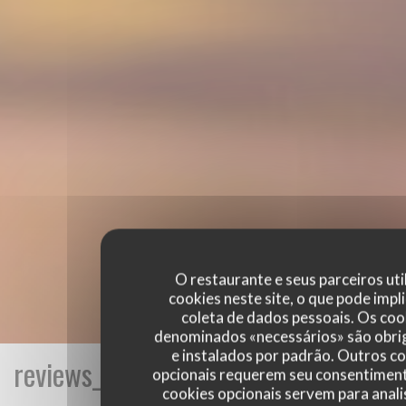
O restaurante e seus parceiros uti
cookies neste site, o que pode impli
coleta de dados pessoais. Os coo
denominados «necessários» são obri
e instalados por padrão. Outros c
reviews_from_our_clients_following_
opcionais requerem seu consentiment
cookies opcionais servem para anali