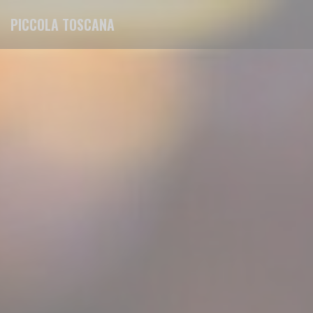
Πίνακας διαχείρισης "Μπισκότων" (Cookies)
PICCOLA TOSCANA