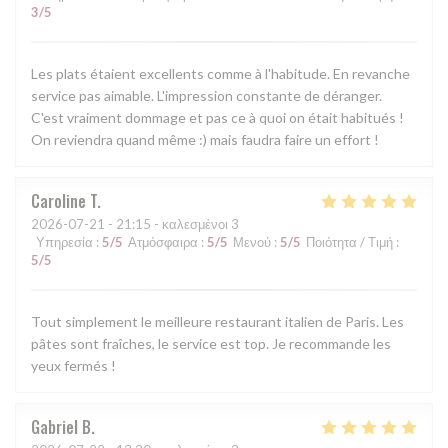
3
/5
Les plats étaient excellents comme à l'habitude. En revanche
service pas aimable. L'impression constante de déranger.
C'est vraiment dommage et pas ce à quoi on était habitués !
On reviendra quand même :) mais faudra faire un effort !
Caroline
T
2026-07-21
- 21:15 - καλεσμένοι 3
Υπηρεσία
:
5
/5
Ατμόσφαιρα
:
5
/5
Μενού
:
5
/5
Ποιότητα / Τιμή
:
5
/5
Tout simplement le meilleure restaurant italien de Paris. Les
pâtes sont fraîches, le service est top. Je recommande les
yeux fermés !
Gabriel
B