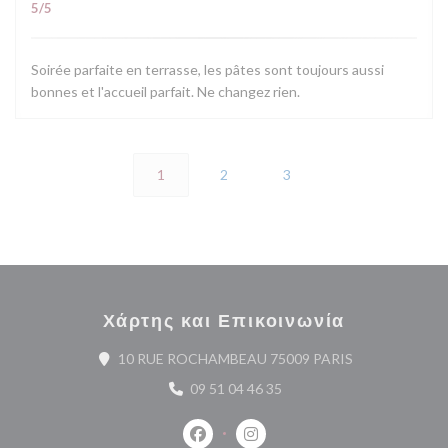
5
/5
Soirée parfaite en terrasse, les pâtes sont toujours aussi
bonnes et l'accueil parfait. Ne changez rien.
1
2
3
Χάρτης και Επικοινωνία
((ανοίγει σε νέ
10 RUE ROCHAMBEAU 75009 PARIS
09 51 04 46 35
Facebook ((ανοίγει σε νέο παράθυρο
Instagram ((ανοίγει σε νέο 