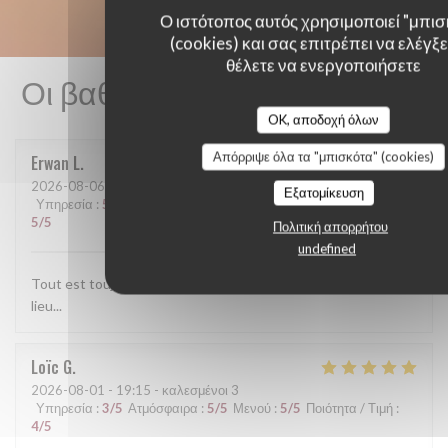
Ο ιστότοπος αυτός χρησιμοποιεί "μπισ
(cookies) και σας επιτρέπει να ελέγξετ
θέλετε να ενεργοποιήσετε
Οι βαθμολογίες πελατών μας
OK, αποδοχή όλων
Απόρριψε όλα τα "μπισκότα" (cookies)
Erwan
L
2026-08-06
- 13:30 - καλεσμένοι 2
Εξατομίκευση
Υπηρεσία
:
5
/5
Ατμόσφαιρα
:
5
/5
Μενού
:
5
/5
Ποιότητα / Τιμή
:
5
/5
Πολιτική απορρήτου
undefined
Tout est toujours parfait. l'accueil et le service, les plats, le
lieu...
Loïc
G
2026-08-01
- 19:15 - καλεσμένοι 3
Υπηρεσία
:
3
/5
Ατμόσφαιρα
:
5
/5
Μενού
:
5
/5
Ποιότητα / Τιμή
:
4
/5