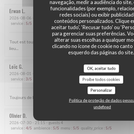
navegação, medir a audiência do site,
funcionalidades (por exemplo, relaci
Erwan
L
redes sociais) ou exibir publicida
2026-08-06
- 13:30 - guests 2
conteúdos personalizados. Clique 
service
:
5
/5
ambience
:
5
/5
menu
:
5
/5
quality_price
:
5
/5
aceitar tudo', 'Recusar tudo' ou 'Pers
para gerenciar suas preferências. V
alterar suas escolhas a qualquer 
Tout est toujours parfait. l'accueil et le service, les plats, le
clicando no ícone de cookie no canto 
lieu...
esquerdo das páginas do site
Loïc
G
OK, aceitar tudo
2026-08-01
- 19:15 - guests 3
service
:
3
/5
ambience
:
5
/5
menu
:
5
/5
quality_price
:
4
/5
Proíbe todos cookies
Personalizar
Toujours de la vraie Italie dans l'assiette.
Política de proteção de dados pesso
undefined
Olivier
D
2026-07-30
- 21:15 - guests 4
service
:
4
/5
ambience
:
5
/5
menu
:
5
/5
quality_price
:
5
/5