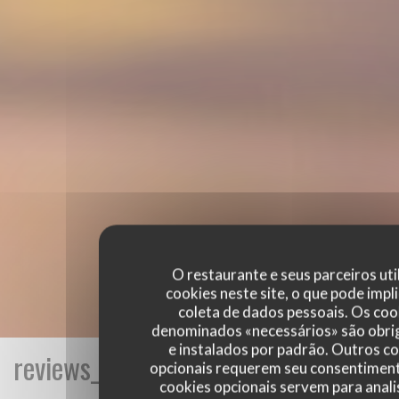
O restaurante e seus parceiros uti
cookies neste site, o que pode impli
coleta de dados pessoais. Os coo
denominados «necessários» são obri
e instalados por padrão. Outros c
reviews_from_our_clients_following_
opcionais requerem seu consentiment
cookies opcionais servem para anali