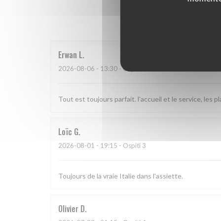
I parer
Erwan
L
2026-08-06
- 13:30 - Ospiti 2
Tout est toujours parfait. l'accueil et le service, les plat
Loïc
G
2026-08-01
- 19:15 - Ospiti 3
Toujours de la vraie Italie dans l'assiette.
Olivier
D