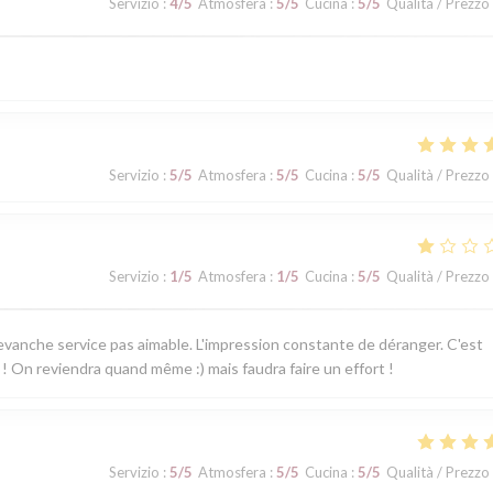
Servizio
:
4
/5
Atmosfera
:
5
/5
Cucina
:
5
/5
Qualità / Prezzo
Servizio
:
5
/5
Atmosfera
:
5
/5
Cucina
:
5
/5
Qualità / Prezzo
Servizio
:
1
/5
Atmosfera
:
1
/5
Cucina
:
5
/5
Qualità / Prezzo
revanche service pas aimable. L'impression constante de déranger. C'est
! On reviendra quand même :) mais faudra faire un effort !
Servizio
:
5
/5
Atmosfera
:
5
/5
Cucina
:
5
/5
Qualità / Prezzo