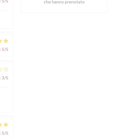
:
5
/5
che hanno prenotato
:
5
/5
:
3
/5
:
5
/5