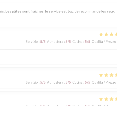
ris. Les pâtes sont fraîches, le service est top. Je recommande les yeux
Servizio
:
5
/5
Atmosfera
:
5
/5
Cucina
:
5
/5
Qualità / Prezzo
Servizio
:
5
/5
Atmosfera
:
5
/5
Cucina
:
5
/5
Qualità / Prezzo
Servizio
:
5
/5
Atmosfera
:
5
/5
Cucina
:
5
/5
Qualità / Prezzo