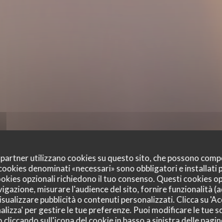
oi partner utilizzano cookies su questo sito, che possono comp
I cookies denominati «necessari» sono obbligatori e installati
cookies opzionali richiedono il tuo consenso. Questi cookies o
vigazione, misurare l'audience del sito, fornire funzionalità (
sualizzare pubblicità o contenuti personalizzati. Clicca su 'Acc
alizza' per gestire le tue preferenze. Puoi modificare le tue sc
liccando sull'icona del cookie in basso a sinistra delle pagine