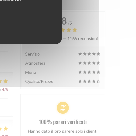
4.8
/5
Valutazione media —
1165 recensioni
:
5
/5
Servizio
Atmosfera
Menu
Qualità/Prezzo
:
4
/5
100% pareri verificati
Hanno dato il loro parere solo i clienti