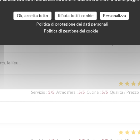
i dei nostri clienti
Ok, accetta tutto
Rifiuta tutti i cookie
Personalizza
Politica di protezione dei dati personali
Politica di gestione dei cookie
Servizio
:
5
/5
Atmosfera
:
5
/5
Cucina
:
5
/5
Qualità / Prezzo
s, le lieu...
Servizio
:
3
/5
Atmosfera
:
5
/5
Cucina
:
5
/5
Qualità / Prezzo