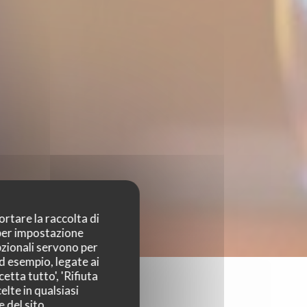
ortare la raccolta di
 per impostazione
pzionali servono per
ad esempio, legate ai
etta tutto', 'Rifiuta
elte in qualsiasi
 del sito.