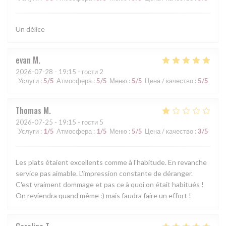
Un délice
evan
M
2026-07-28
- 19:15 - гости 2
Услуги
:
5
/5
Атмосфера
:
5
/5
Меню
:
5
/5
Цена / качество
:
5
/5
Thomas
M
2026-07-25
- 19:15 - гости 5
Услуги
:
1
/5
Атмосфера
:
1
/5
Меню
:
5
/5
Цена / качество
:
3
/5
Les plats étaient excellents comme à l'habitude. En revanche
service pas aimable. L'impression constante de déranger.
C'est vraiment dommage et pas ce à quoi on était habitués !
On reviendra quand même :) mais faudra faire un effort !