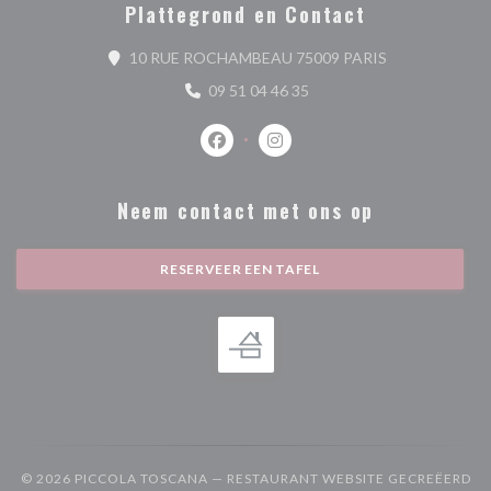
Plattegrond en Contact
((opent in een 
10 RUE ROCHAMBEAU 75009 PARIS
09 51 04 46 35
Facebook ((opent in een nieuw venste
Instagram ((opent in een nieu
Neem contact met ons op
RESERVEER EEN TAFEL
© 2026 PICCOLA TOSCANA — RESTAURANT WEBSITE GECREËERD