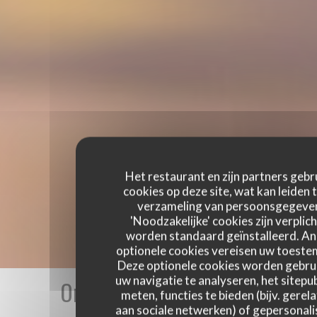
Het restaurant en zijn partners gebr
cookies op deze site, wat kan leiden 
verzameling van persoonsgegeve
'Noodzakelijke' cookies zijn verplich
worden standaard geïnstalleerd. A
optionele cookies vereisen uw toest
Deze optionele cookies worden gebru
uw navigatie te analyseren, het sitepub
Onze gastbeoordelingen
meten, functies te bieden (bijv. gerel
aan sociale netwerken) of gepersonal