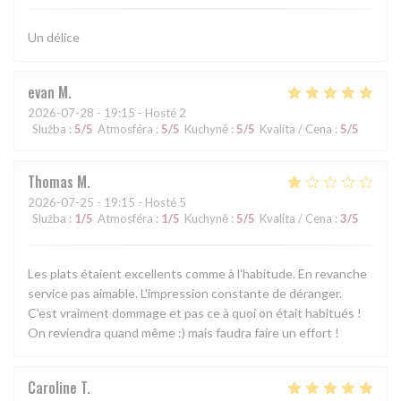
Un délice
evan
M
2026-07-28
- 19:15 - Hosté 2
Služba
:
5
/5
Atmosféra
:
5
/5
Kuchyně
:
5
/5
Kvalita / Cena
:
5
/5
Thomas
M
2026-07-25
- 19:15 - Hosté 5
Služba
:
1
/5
Atmosféra
:
1
/5
Kuchyně
:
5
/5
Kvalita / Cena
:
3
/5
Les plats étaient excellents comme à l'habitude. En revanche
service pas aimable. L'impression constante de déranger.
C'est vraiment dommage et pas ce à quoi on était habitués !
On reviendra quand même :) mais faudra faire un effort !
Caroline
T