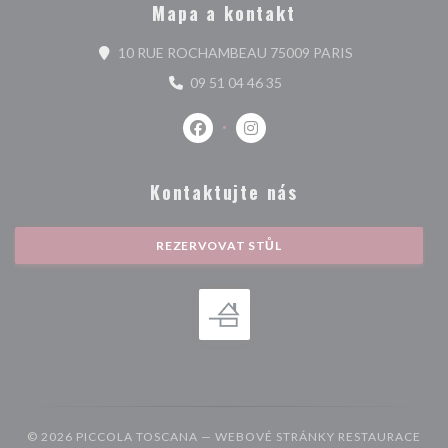
Mapa a kontakt
((otevře se v n
10 RUE ROCHAMBEAU 75009 PARIS
09 51 04 46 35
Facebook ((otevře se v novém okně)
Instagram ((otevře se v nové
Kontaktujte nás
REZERVOVAT STŮL
© 2026 PICCOLA TOSCANA — WEBOVÉ STRÁNKY RESTAURACE