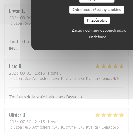
Odmítnout všechny cookies
Erwan
L
2026-08-06
- 13:30 - Hosté 2
Přizpůsobit
Služba
:
5
/5
Atmosféra
:
5
/5
Kuchyně
:
5
/5
Kvalita / Cena
:
5
/5
Zásady ochrany osobních údajů
undefined
Tout est toujours parfait. l'accueil et le service, les plats, le
lieu...
Loïc
G
2026-08-01
- 19:15 - Hosté 3
Služba
:
3
/5
Atmosféra
:
5
/5
Kuchyně
:
5
/5
Kvalita / Cena
:
4
/5
Toujours de la vraie Italie dans l'assiette.
Olivier
D
2026-07-30
- 21:15 - Hosté 4
Služba
:
4
/5
Atmosféra
:
5
/5
Kuchyně
:
5
/5
Kvalita / Cena
:
5
/5