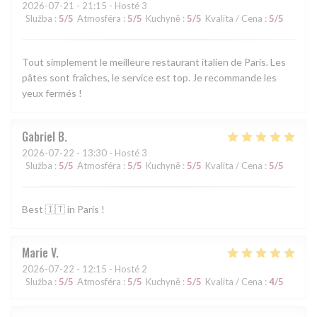
2026-07-21
- 21:15 - Hosté 3
Služba
:
5
/5
Atmosféra
:
5
/5
Kuchyně
:
5
/5
Kvalita / Cena
:
5
/5
Tout simplement le meilleure restaurant italien de Paris. Les
pâtes sont fraîches, le service est top. Je recommande les
yeux fermés !
Gabriel
B
2026-07-22
- 13:30 - Hosté 3
Služba
:
5
/5
Atmosféra
:
5
/5
Kuchyně
:
5
/5
Kvalita / Cena
:
5
/5
Best 🇮🇹 in Paris !
Marie
V
2026-07-22
- 12:15 - Hosté 2
Služba
:
5
/5
Atmosféra
:
5
/5
Kuchyně
:
5
/5
Kvalita / Cena
:
4
/5