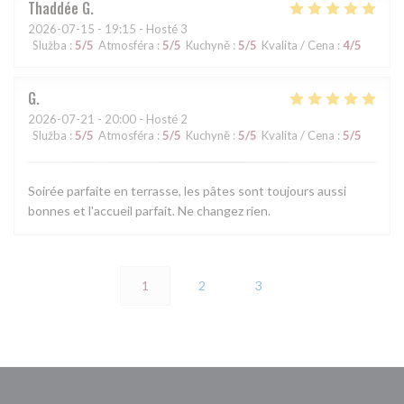
Thaddée
G
2026-07-15
- 19:15 - Hosté 3
Služba
:
5
/5
Atmosféra
:
5
/5
Kuchyně
:
5
/5
Kvalita / Cena
:
4
/5
G
2026-07-21
- 20:00 - Hosté 2
Služba
:
5
/5
Atmosféra
:
5
/5
Kuchyně
:
5
/5
Kvalita / Cena
:
5
/5
Soirée parfaite en terrasse, les pâtes sont toujours aussi
bonnes et l'accueil parfait. Ne changez rien.
1
2
3