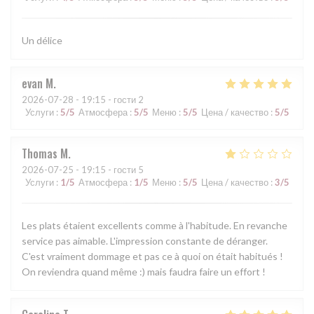
Un délice
evan
M
2026-07-28
- 19:15 - гости 2
Услуги
:
5
/5
Атмосфера
:
5
/5
Меню
:
5
/5
Цена / качество
:
5
/5
Thomas
M
2026-07-25
- 19:15 - гости 5
Услуги
:
1
/5
Атмосфера
:
1
/5
Меню
:
5
/5
Цена / качество
:
3
/5
Les plats étaient excellents comme à l'habitude. En revanche
service pas aimable. L'impression constante de déranger.
C'est vraiment dommage et pas ce à quoi on était habitués !
On reviendra quand même :) mais faudra faire un effort !