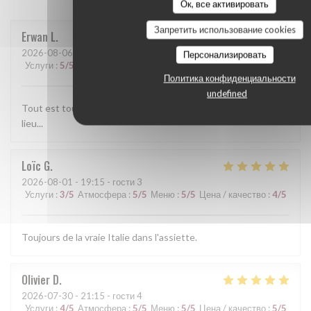
Ок, все активировать
Запретить использование cookies
Erwan
L
2026-08-06
- 13:30 - гости 2
Персонализировать
Услуги
:
5
/5
Атмосфера
:
5
/5
Меню
:
5
/5
Цена / качество
:
5
/5
Политика конфиденциальности
undefined
Tout est toujours parfait. l'accueil et le service, les plats, le
lieu...
Loïc
G
2026-08-01
- 19:15 - гости 3
Услуги
:
3
/5
Атмосфера
:
5
/5
Меню
:
5
/5
Цена / качество
:
4
/5
Toujours de la vraie Italie dans l'assiette.
Olivier
D
2026-07-30
- 21:15 - гости 4
Услуги
:
4
/5
Атмосфера
:
5
/5
Меню
:
5
/5
Цена / качество
:
5
/5