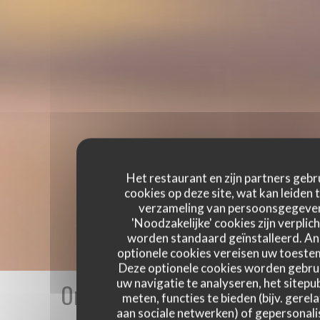
Het restaurant en zijn partners gebr
cookies op deze site, wat kan leiden 
verzameling van persoonsgegeve
'Noodzakelijke' cookies zijn verplich
worden standaard geïnstalleerd. A
optionele cookies vereisen uw toest
Deze optionele cookies worden gebru
uw navigatie te analyseren, het sitepub
Onze gastbeoordelingen
meten, functies te bieden (bijv. gerel
aan sociale netwerken) of gepersonal