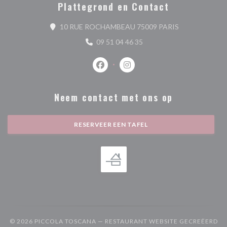
Plattegrond en Contact
((opent in een 
10 RUE ROCHAMBEAU 75009 PARIS
09 51 04 46 35
Facebook ((opent in een nieuw venste
Instagram ((opent in een nieu
Neem contact met ons op
RESERVEER EEN TAFEL
© 2026 PICCOLA TOSCANA — RESTAURANT WEBSITE GECREËERD