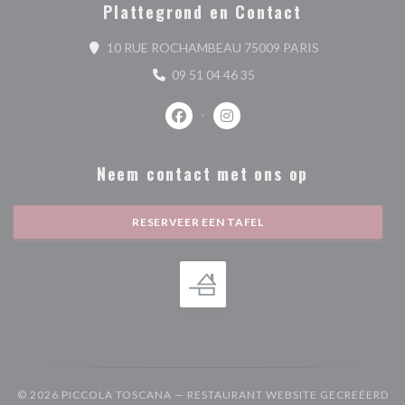
Plattegrond en Contact
((opent in een 
10 RUE ROCHAMBEAU 75009 PARIS
09 51 04 46 35
Facebook ((opent in een nieuw venste
Instagram ((opent in een nieu
Neem contact met ons op
RESERVEER EEN TAFEL
© 2026 PICCOLA TOSCANA — RESTAURANT WEBSITE GECREËERD