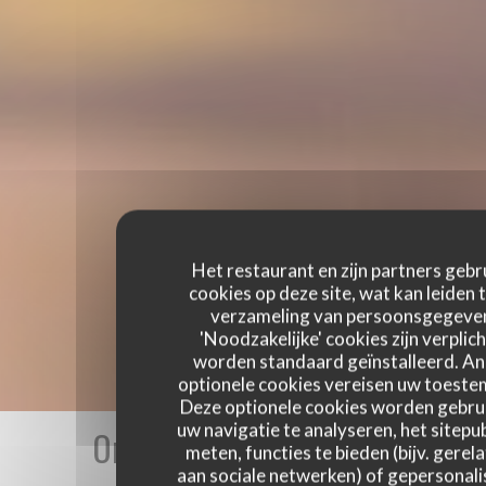
Het restaurant en zijn partners gebr
cookies op deze site, wat kan leiden 
verzameling van persoonsgegeve
'Noodzakelijke' cookies zijn verplich
worden standaard geïnstalleerd. A
optionele cookies vereisen uw toest
Deze optionele cookies worden gebru
uw navigatie te analyseren, het sitepub
Onze gastbeoordelingen
meten, functies te bieden (bijv. gerel
aan sociale netwerken) of gepersonal