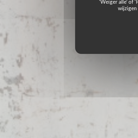
PICCOLA TOSCAN
'Weiger alle' of
wijzigen