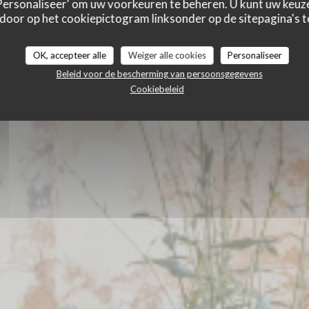
A
 'Personaliseer' om uw voorkeuren te beheren. U kunt uw keu
 door op het cookiepictogram linksonder op de sitepagina's te
ITALIAANS RESTAURANT
|
PARIS
OK, accepteer alle
Weiger alle cookies
Personaliseer
Beleid voor de bescherming van persoonsgegevens
RESERVEER EEN TAFEL
Cookiebeleid