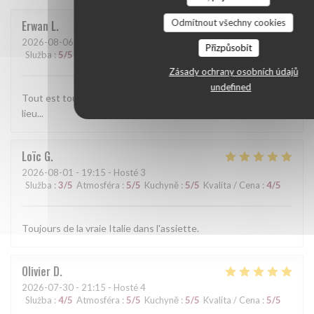
Odmítnout všechny cookies
Erwan
L
2026-08-06
- 13:30 - Hosté 2
Přizpůsobit
Služba
:
5
/5
Atmosféra
:
5
/5
Kuchyně
:
5
/5
Kvalita / Cena
:
5
/5
Zásady ochrany osobních údajů
undefined
Tout est toujours parfait. l'accueil et le service, les plats, le
lieu...
Loïc
G
2026-08-01
- 19:15 - Hosté 3
Služba
:
3
/5
Atmosféra
:
5
/5
Kuchyně
:
5
/5
Kvalita / Cena
:
4
/5
Toujours de la vraie Italie dans l'assiette.
Olivier
D
2026-07-30
- 21:15 - Hosté 4
Služba
:
4
/5
Atmosféra
:
5
/5
Kuchyně
:
5
/5
Kvalita / Cena
:
5
/5