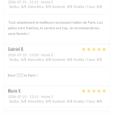
2026-07-21
- 21:15 - Hosté 3
Služba
:
5
/5
Atmosféra
:
5
/5
Kuchyně
:
5
/5
Kvalita / Cena
:
5
/5
Tout simplement le meilleure restaurant italien de Paris. Les
pâtes sont fraîches, le service est top. Je recommande les
yeux fermés !
Gabriel
B
2026-07-22
- 13:30 - Hosté 3
Služba
:
5
/5
Atmosféra
:
5
/5
Kuchyně
:
5
/5
Kvalita / Cena
:
5
/5
Best 🇮🇹 in Paris !
Marie
V
2026-07-22
- 12:15 - Hosté 2
Služba
:
5
/5
Atmosféra
:
5
/5
Kuchyně
:
5
/5
Kvalita / Cena
:
4
/5