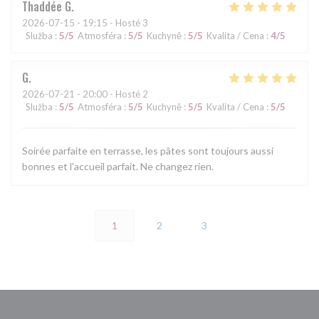
Thaddée
G
2026-07-15
- 19:15 - Hosté 3
Služba
:
5
/5
Atmosféra
:
5
/5
Kuchyně
:
5
/5
Kvalita / Cena
:
4
/5
G
2026-07-21
- 20:00 - Hosté 2
Služba
:
5
/5
Atmosféra
:
5
/5
Kuchyně
:
5
/5
Kvalita / Cena
:
5
/5
Soirée parfaite en terrasse, les pâtes sont toujours aussi
bonnes et l'accueil parfait. Ne changez rien.
1
2
3