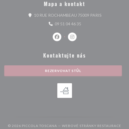
Mapa a kontakt
((otevře se v n
10 RUE ROCHAMBEAU 75009 PARIS
09 51 04 46 35
Facebook ((otevře se v novém okně)
Instagram ((otevře se v nové
Kontaktujte nás
REZERVOVAT STŮL
© 2026 PICCOLA TOSCANA — WEBOVÉ STRÁNKY RESTAURACE