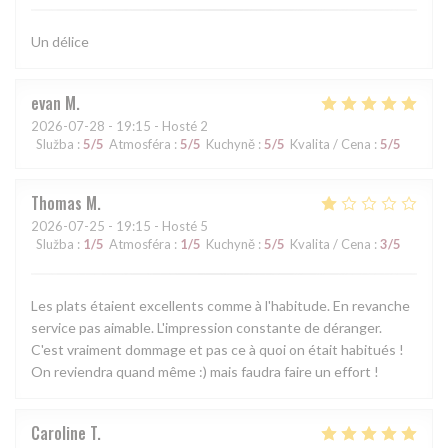
Un délice
evan
M
2026-07-28
- 19:15 - Hosté 2
Služba
:
5
/5
Atmosféra
:
5
/5
Kuchyně
:
5
/5
Kvalita / Cena
:
5
/5
Thomas
M
2026-07-25
- 19:15 - Hosté 5
Služba
:
1
/5
Atmosféra
:
1
/5
Kuchyně
:
5
/5
Kvalita / Cena
:
3
/5
Les plats étaient excellents comme à l'habitude. En revanche
service pas aimable. L'impression constante de déranger.
C'est vraiment dommage et pas ce à quoi on était habitués !
On reviendra quand même :) mais faudra faire un effort !
Caroline
T