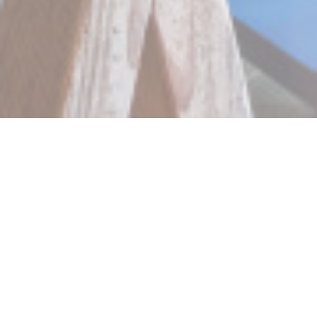
PICCOLA TOSCANA
Otevřeno od prosince 2009 na 9. náměstí Montholon,
"Piccola Toscana", jak naznačuje název, je malá enkláva v
srdci Paříže, která nabízí výrobky přímo z Toskánska.
Klobásy, slané vepřové maso, salámy, coppa, fenyklová
klobása, pecorino pepř, pecorino pecorino, pecorino