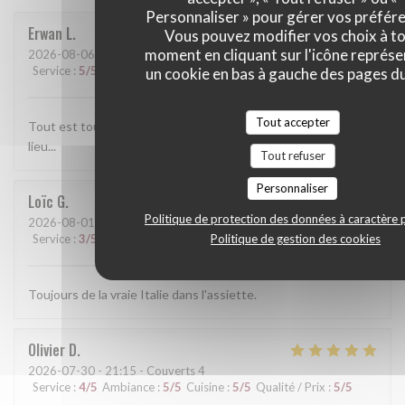
Personnaliser » pour gérer vos préfér
Erwan
L
Vous pouvez modifier vos choix à t
moment en cliquant sur l'icône représ
2026-08-06
- 13:30 - Couverts 2
Service
:
5
/5
Ambiance
:
5
/5
Cuisine
:
5
/5
Qualité / Prix
:
5
/5
un cookie en bas à gauche des pages du
Tout accepter
Tout est toujours parfait. l'accueil et le service, les plats, le
lieu...
Tout refuser
Personnaliser
Loïc
G
Politique de protection des données à caractère 
2026-08-01
- 19:15 - Couverts 3
Politique de gestion des cookies
Service
:
3
/5
Ambiance
:
5
/5
Cuisine
:
5
/5
Qualité / Prix
:
4
/5
Toujours de la vraie Italie dans l'assiette.
Olivier
D
2026-07-30
- 21:15 - Couverts 4
Service
:
4
/5
Ambiance
:
5
/5
Cuisine
:
5
/5
Qualité / Prix
:
5
/5