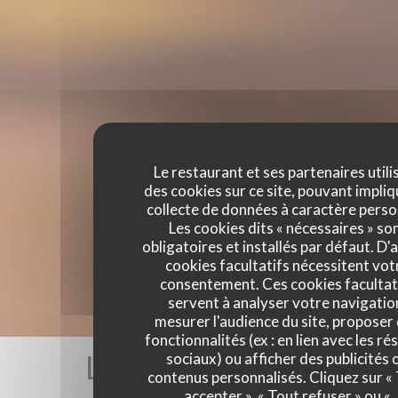
Le restaurant et ses partenaires utili
des cookies sur ce site, pouvant impliq
collecte de données à caractère perso
Les cookies dits « nécessaires » so
obligatoires et installés par défaut. D'
cookies facultatifs nécessitent vot
consentement. Ces cookies facultat
servent à analyser votre navigatio
mesurer l'audience du site, proposer
fonctionnalités (ex : en lien avec les r
Les avis de nos clients
sociaux) ou afficher des publicités 
contenus personnalisés. Cliquez sur «
accepter », « Tout refuser » ou «