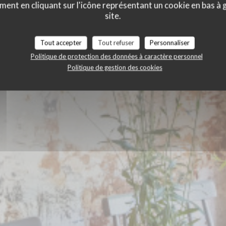
A
ment en cliquant sur l'icône représentant un cookie en bas à
RESTAURANT ITALIEN
|
PARIS
site.
Tout accepter
Tout refuser
Personnaliser
RÉSERVER
Politique de protection des données à caractère personnel
Politique de gestion des cookies